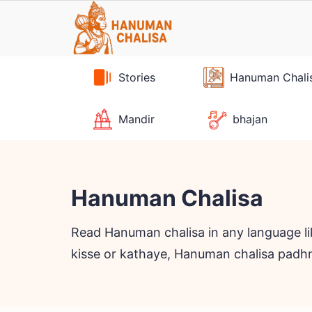
Skip
to
content
Stories
Hanuman Chali
Mandir
bhajan
Hanuman Chalisa
Read Hanuman chalisa in any language lik
kisse or kathaye, Hanuman chalisa padhn