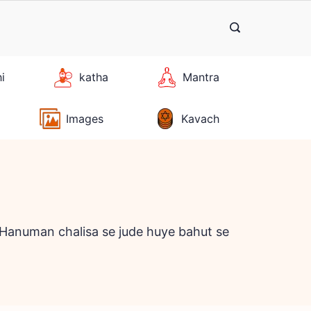
hi
katha
Mantra
Images
Kavach
r Hanuman chalisa se jude huye bahut se