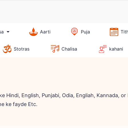
sa
Aarti
Puja
Tit
Stotras
Chalisa
kahani
e Hindi, English, Punjabi, Odia, Engliah, Kannada, o
e ke fayde Etc.