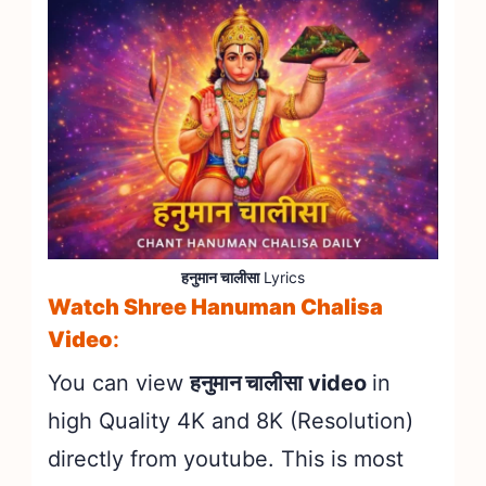
हनुमान चालीसा
Lyrics
Watch Shree Hanuman Chalisa
Video
:
You can view
हनुमान चालीसा
video
in
high Quality 4K and 8K (Resolution)
directly from youtube. This is most