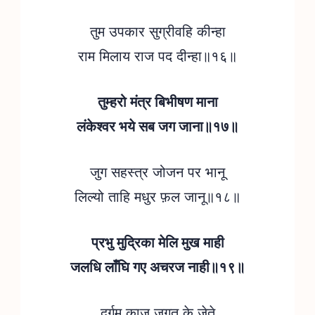
तुम उपकार सुग्रीवहि कीन्हा
राम मिलाय राज पद दीन्हा॥१६॥
तुम्हरो मंत्र बिभीषण माना
लंकेश्वर भये सब जग जाना॥१७॥
जुग सहस्त्र जोजन पर भानू
लिल्यो ताहि मधुर फ़ल जानू॥१८॥
प्रभु मुद्रिका मेलि मुख माही
जलधि लाँघि गए अचरज नाही॥१९॥
दुर्गम काज जगत के जेते