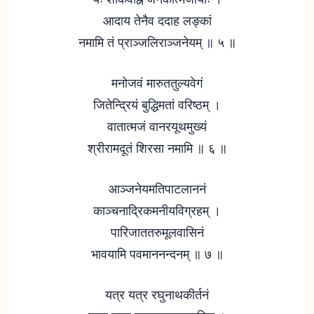
आदाय तेनैव ददाह लङ्कां
नमामि तं प्राञ्जलिराञ्जनेयम् ॥ ५ ॥
मनोजवं मारुततुल्यवेगं
जितेन्द्रियं बुद्धिमतां वरिष्ठम् ।
वातात्मजं वानरयूथमुख्यं
श्रीरामदूतं शिरसा नमामि ॥ ६ ॥
आञ्जनेयमतिपाटलाननं
काञ्चनाद्रिकमनीयविग्रहम् ।
पारिजाततरुमूलवासिनं
भावयामि पवमाननन्दनम् ॥ ७ ॥
यत्र यत्र रघुनाथकीर्तनं