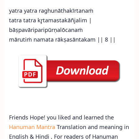
yatra yatra raghunāthakīrtanaṁ
tatra tatra kr̥tamastakāñjalim |
bāṣpavāriparipūrṇalōcanaṁ
mārutiṁ namata rākṣasāntakam || 8 ||
Friends Hope! you liked and learned the
Hanuman Mantra
Translation and meaning in
English & Hindi , For readers of Hanuman