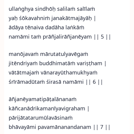
ullaṅghya sindhōḥ salilaṁ salīlaṁ
yaḥ śōkavahniṁ janakātmajāyāḥ |
ādāya tēnaiva dadāha laṅkāṁ
namāmi taṁ prāñjalirāñjanēyam || 5 ||
manōjavaṁ mārutatulyavēgaṁ
jitēndriyaṁ buddhimatāṁ variṣṭham |
vātātmajaṁ vānarayūthamukhyaṁ
śrīrāmadūtaṁ śirasā namāmi || 6 ||
āñjanēyamatipāṭalānanaṁ
kāñcanādrikamanīyavigraham |
pārijātatarumūlavāsinaṁ
bhāvayāmi pavamānanandanam || 7 ||