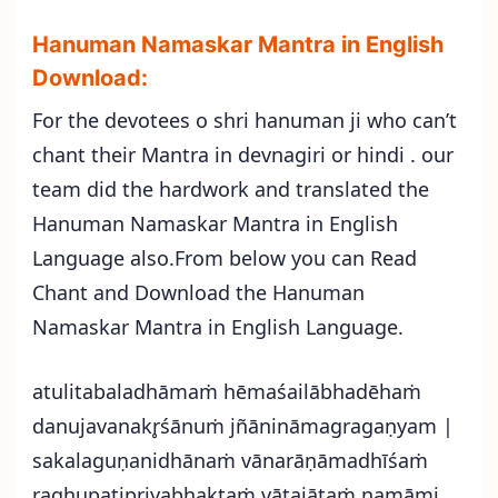
Hanuman Namaskar Mantra in English
Download:
For the devotees o shri hanuman ji who can’t
chant their Mantra in devnagiri or hindi . our
team did the hardwork and translated the
Hanuman Namaskar Mantra in English
Language also.From below you can Read
Chant and Download the Hanuman
Namaskar Mantra in English Language.
atulitabaladhāmaṁ hēmaśailābhadēhaṁ
danujavanakr̥śānuṁ jñānināmagragaṇyam |
sakalaguṇanidhānaṁ vānarāṇāmadhīśaṁ
raghupatipriyabhaktaṁ vātajātaṁ namāmi