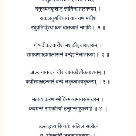
दनुजवनकृशानुं ज्ञानिनामग्रगण्यम् ।
सकलगुणनिधानं वानराणामधीशं
रघुपतिप्रियभक्तं वातजातं नमामि ॥ १ ॥
गोष्पदीकृतवारीशं मशकीकृतराक्षसम् ।
रामायणमहामालारत्नं वन्देऽनिलात्मजम् ॥ २ ॥
अञ्जनानन्दनं वीरं जानकीशोकनाशनम् ।
कपीशमक्षहन्तारं वन्दे लङ्काभयङ्करम् ॥ ३ ॥
महाव्याकरणाम्भोधि-मन्थमानसमन्दरम् ।
कवयन्तं रामकीर्त्या हनुमन्तमुपास्महे ॥ ४ ॥
उल्लङ्घ्य सिन्धोः सलिलं सलीलं
यः शोकवह्निं जनकात्मजायाः ।