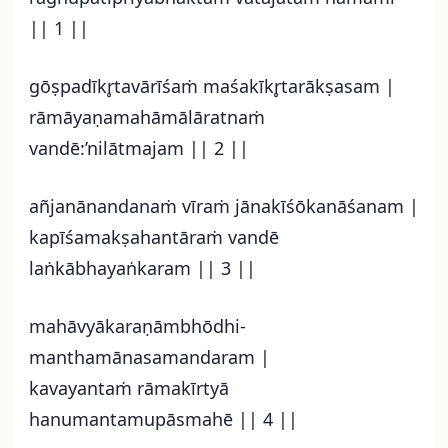
|| 1 ||
gōṣpadīkr̥tavārīśaṁ maśakīkr̥tarākṣasam |
rāmāyaṇamahāmālāratnaṁ
vandē:’nilātmajam || 2 ||
añjanānandanaṁ vīraṁ jānakīśōkanāśanam |
kapīśamakṣahantāraṁ vandē
laṅkābhayaṅkaram || 3 ||
mahāvyākaraṇāmbhōdhi-
manthamānasamandaram |
kavayantaṁ rāmakīrtyā
hanumantamupāsmahē || 4 ||