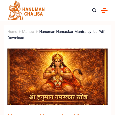
Skip
to
content
Home
Mantra
Hanuman Namaskar Mantra Lyrics Pdf
Download