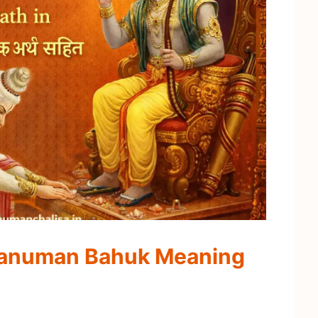
त | Hanuman Bahuk Meaning