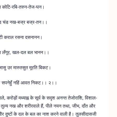
ास कोटि-रबि-तरुन-तेज-घन।
ंड चंड नख-बज्र बज्र-तन।।
कुटी कराल रसना दसनानन।
 लँगूर, खल-दल बल भानन।।
ासु उर मारुतसुत मूरति बिकट।
 कह सपनेहुँ नहिं आवत निकट।। २।।
ाले, करोड़ों मध्याह्न के सूर्य के सदृश अनन्त तेजोराशि, विशाल-
े तुल्य नख और शरीरवाले हैं, पीले नयन तथा, जीभ, दाँत और
र और दुष्टों के दल के बल का नाश करने वाली है। तुलसीदासजी