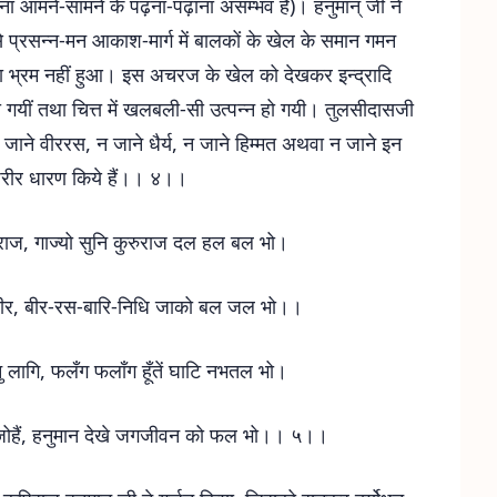
ना आमने-सामने के पढ़ना-पढ़ाना असम्भव है)। हनुमान् जी ने
 प्रसन्न-मन आकाश-मार्ग में बालकों के खेल के समान गमन
ा भ्रम नहीं हुआ। इस अचरज के खेल को देखकर इन्द्रादि
िया गयीं तथा चित्त में खलबली-सी उत्पन्न हो गयी। तुलसीदासजी
जाने वीररस, न जाने धैर्य, न जाने हिम्मत अथवा न जाने इन
रीर धारण किये हैं।। ४।।
िराज, गाज्यो सुनि कुरुराज दल हल बल भो।
ाबीर, बीर-रस-बारि-निधि जाको बल जल भो।।
ु लागि, फलँग फलाँग हूँतें घाटि नभतल भो।
 जोहैं, हनुमान देखे जगजीवन को फल भो।। ५।।