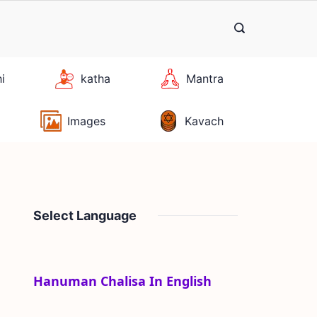
hi
katha
Mantra
Images
Kavach
Select Language
Hanuman Chalisa In English