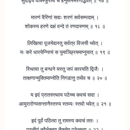
सुदार्ढ्यं वाक्स्फुरत्वं च हनुमत्स्मरणाद्भवेत् ॥ १७ ॥
मारणं वैरिणां सद्यः शरणं सर्वसम्पदाम् ।
शोकस्य हरणे दक्षं वन्दे तं रणदारुणम् ॥ १८ ॥
लिखित्वा पूजयेद्यस्तु सर्वत्र विजयी भवेत् ।
यः करे धारयेन्नित्यं स पुमाञ्छ्रियमाप्नुयात् ॥ १९ ॥
स्थित्वा तु बन्धने यस्तु जपं कारयति द्विजैः ।
तत्क्षणान्मुक्तिमाप्नोति निगडात्तु तथैव च ॥ २० ॥
य इदं प्रातरुत्थाय पठेच्च कवचं सदा ।
आयुरारोग्यसन्तानैस्तस्य स्तव्यः स्तवो भवेत् ॥ २१ ॥
इदं पूर्वं पठित्वा तु रामस्य कवचं ततः ।
पठनीयं नरैर्भक्त्या नैकमेव पठेत्कदा ॥ २२ ।