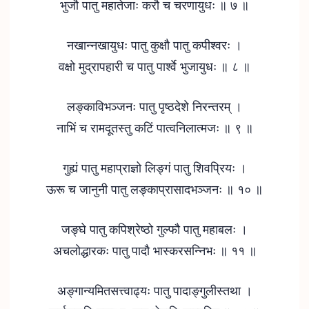
भुजौ पातु महातेजाः करौ च चरणायुधः ॥ ७ ॥
नखान्नखायुधः पातु कुक्षौ पातु कपीश्वरः ।
वक्षो मुद्रापहारी च पातु पार्श्वे भुजायुधः ॥ ८ ॥
लङ्काविभञ्जनः पातु पृष्ठदेशे निरन्तरम् ।
नाभिं च रामदूतस्तु कटिं पात्वनिलात्मजः ॥ ९ ॥
गुह्यं पातु महाप्राज्ञो लिङ्गं पातु शिवप्रियः ।
ऊरू च जानुनी पातु लङ्काप्रासादभञ्जनः ॥ १० ॥
जङ्घे पातु कपिश्रेष्ठो गुल्फौ पातु महाबलः ।
अचलोद्धारकः पातु पादौ भास्करसन्निभः ॥ ११ ॥
अङ्गान्यमितसत्त्वाढ्यः पातु पादाङ्गुलीस्तथा ।