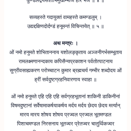
सव्यहस्ते गदायुक्तं वामहस्ते कमण्डलुम् ।
उद्यद्दक्षिणदोर्दण्डं हनूमन्तं विचिन्तयेत् ॥ ५ ॥
अथ मन्त्रः ।
ओं नमो हनुमते शोभिताननाय यशोलङ्कृताय अञ्जनीगर्भसम्भूताय
रामलक्ष्मणानन्दकाय कपिसैन्यप्रकाशन पर्वतोत्पाटनाय
सुग्रीवसाह्यकरण परोच्चाटन कुमार ब्रह्मचर्य गम्भीर शब्दोदय ओं
ह्रीं सर्वदुष्टग्रहनिवारणाय स्वाहा ॥
ओं नमो हनुमते एहि एहि एहि सर्वग्रहभूतानां शाकिनी डाकिनीनां
विषमदुष्टानां सर्वेषामाकर्षयाकर्षय मर्दय मर्दय छेदय छेदय मर्त्यान्
मारय मारय शोषय शोषय प्रज्वल प्रज्वल भूतमण्डल
पिशाचमण्डल निरसनाय भूतज्वर प्रेतज्वर चातुर्थिकज्वर