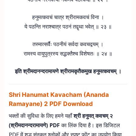
हनुमत्कवचं चात्र श्रीरामकवचं विना ।
ये पठन्ति नराश्चात्र पठनं तद्वृथा भवेत् ॥ २३ ॥
तस्मात्सर्वैः पठनीयं सर्वदा कवचद्वयम् ।
रामस्य वायुपुत्रस्य सद्भक्तैश्च विशेषतः ॥ २४ ॥
इति श्रीमदानन्दरामायणे श्रीरामकृतैकमुख हनुमत्कवचम् ।
Shri Hanumat Kavacham (Ananda
Ramayane) 2 PDF Download
भक्तों की सुविधा के लिए हमने यहाँ
श्री हनुमत् कवचम् २
(श्रीमदानन्दरामायणे) PDF
का लिंक दिया है। इस डिजिटल
PDF में शुद्ध संस्कृत श्लोकों और स्पष्ट फोंट का उपयोग किया