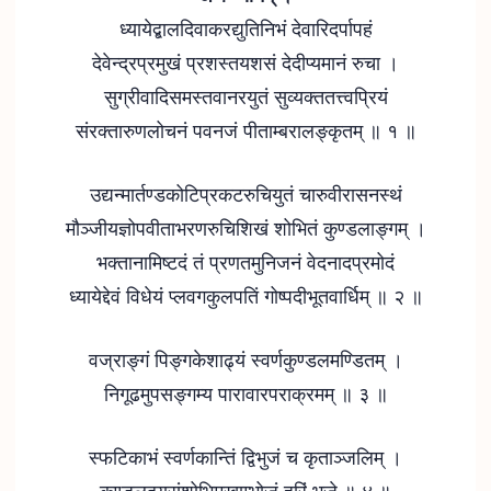
ध्यायेद्बालदिवाकरद्युतिनिभं देवारिदर्पापहं
देवेन्द्रप्रमुखं प्रशस्तयशसं देदीप्यमानं रुचा ।
सुग्रीवादिसमस्तवानरयुतं सुव्यक्ततत्त्वप्रियं
संरक्तारुणलोचनं पवनजं पीताम्बरालङ्कृतम् ॥ १ ॥
उद्यन्मार्तण्डकोटिप्रकटरुचियुतं चारुवीरासनस्थं
मौञ्जीयज्ञोपवीताभरणरुचिशिखं शोभितं कुण्डलाङ्गम् ।
भक्तानामिष्टदं तं प्रणतमुनिजनं वेदनादप्रमोदं
ध्यायेद्देवं विधेयं प्लवगकुलपतिं गोष्पदीभूतवार्धिम् ॥ २ ॥
वज्राङ्गं पिङ्गकेशाढ्यं स्वर्णकुण्डलमण्डितम् ।
निगूढमुपसङ्गम्य पारावारपराक्रमम् ॥ ३ ॥
स्फटिकाभं स्वर्णकान्तिं द्विभुजं च कृताञ्जलिम् ।
कुण्डलद्वयसंशोभिमुखाम्भोजं हरिं भजे ॥ ४ ॥