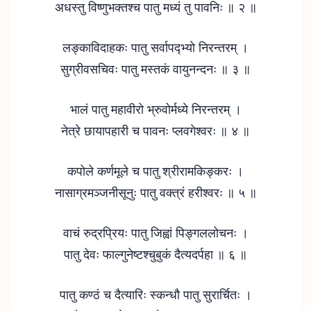
अधस्तु विष्णुभक्तश्च पातु मध्यं तु पावनिः ॥ २ ॥
लङ्काविदाहकः पातु सर्वापद्भ्यो निरन्तरम् ।
सुग्रीवसचिवः पातु मस्तकं वायुनन्दनः ॥ ३ ॥
भालं पातु महावीरो भ्रुवोर्मध्ये निरन्तरम् ।
नेत्रे छायापहारी च पावनः प्लवगेश्वरः ॥ ४ ॥
कपोले कर्णमूले च पातु श्रीरामकिङ्करः ।
नासाग्रमञ्जनीसूनुः पातु वक्त्रं हरीश्वरः ॥ ५ ॥
वाचं रुद्रप्रियः पातु जिह्वां पिङ्गललोचनः ।
पातु देवः फाल्गुनेष्टश्चुबुकं दैत्यदर्पहा ॥ ६ ॥
पातु कण्ठं च दैत्यारिः स्कन्धौ पातु सुरार्चितः ।