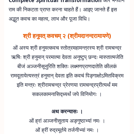
Complete Spiritual Transformation
और भगवान
राम की निकटता प्राप्त करना चाहते हैं। आइए जानते हैं इस
अद्भुत कवच का महत्व, लाभ और पूजा विधि।
श्री हनुमत् कवचम् २ (श्रीमदानन्दरामायणे)
ओं अस्य श्री हनुमत्कवच स्तोत्रमहामन्त्रस्य श्री रामचन्द्र
ऋषिः श्री हनुमान् परमात्मा देवता अनुष्टुप् छन्दः मारुतात्मजेति
बीजं अञ्जनीसूनुरिति शक्तिः लक्ष्मणप्राणदातेति कीलकं
रामदूतायेत्यस्त्रं हनुमान् देवता इति कवचं पिङ्गाक्षोऽमितविक्रम
इति मन्त्रः श्रीरामचन्द्र प्रेरणया रामचन्द्रप्रीत्यर्थं मम
सकलकामनासिद्ध्यर्थं जपे विनियोगः ।
अथ करन्यासः ।
ओं ह्रां अञ्जनीसुताय अङ्गुष्ठाभ्यां नमः ।
ओं ह्रीं रुद्रमूर्तये तर्जनीभ्यां नमः ।