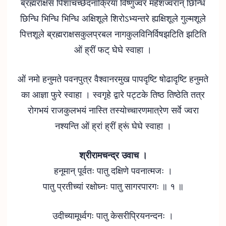
ब्रह्मराक्षस पिशाचच्छेदनाक्रिया विष्णुज्वर महेशज्वरान् छिन्धि
छिन्धि भिन्धि भिन्धि अक्षिशूले शिरोऽभ्यन्तरे ह्यक्षिशूले गुल्मशूले
पित्तशूले ब्रह्मराक्षसकुलप्रबल नागकुलविनिर्विषझटिति झटिति
ओं ह्रीं फट् घेघे स्वाहा ।
ओं नमो हनुमते पवनपुत्र वैश्वानरमुख पापदृष्टि षोढादृष्टि हनुमते
का आज्ञा फुरे स्वाहा । स्वगृहे द्वारे पट्‍टके तिष्ठ तिष्ठेति तत्र
रोगभयं राजकुलभयं नास्ति तस्योच्चारणमात्रेण सर्वे ज्वरा
नश्यन्ति ओं ह्रां ह्रीं ह्रूं घेघे स्वाहा ।
श्रीरामचन्द्र उवाच ।
हनूमान् पूर्वतः पातु दक्षिणे पवनात्मजः ।
पातु प्रतीच्यां रक्षोघ्नः पातु सागरपारगः ॥ १ ॥
उदीच्यामूर्ध्वगः पातु केसरीप्रियनन्दनः ।