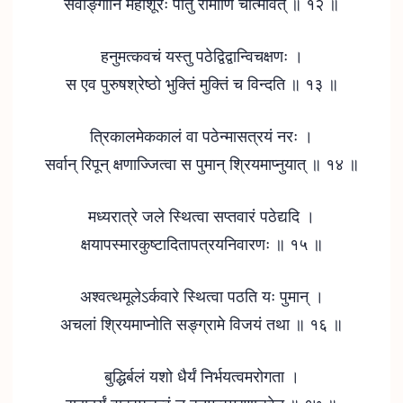
सर्वाङ्गानि महाशूरः पातु रोमाणि चात्मवित् ॥ १२ ॥
हनुमत्कवचं यस्तु पठेद्विद्वान्विचक्षणः ।
स एव पुरुषश्रेष्ठो भुक्तिं मुक्तिं च विन्दति ॥ १३ ॥
त्रिकालमेककालं वा पठेन्मासत्रयं नरः ।
सर्वान् रिपून् क्षणाज्जित्वा स पुमान् श्रियमाप्नुयात् ॥ १४ ॥
मध्यरात्रे जले स्थित्वा सप्तवारं पठेद्यदि ।
क्षयापस्मारकुष्टादितापत्रयनिवारणः ॥ १५ ॥
अश्वत्थमूलेऽर्कवारे स्थित्वा पठति यः पुमान् ।
अचलां श्रियमाप्नोति सङ्ग्रामे विजयं तथा ॥ १६ ॥
बुद्धिर्बलं यशो धैर्यं निर्भयत्वमरोगता ।