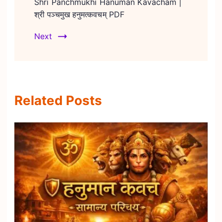
Shri Panchmukhi Hanuman Kavacham |
श्री पञ्चमुख हनुमत्कवचम् PDF
Next
Related Posts