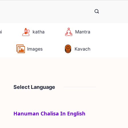
hi
katha
Mantra
Images
Kavach
Select Language
Hanuman Chalisa In English