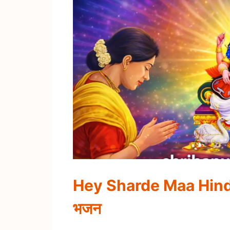
Hey Sharde Maa Hindi Ly
भजन