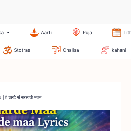
sa
Aarti
Puja
Tit
Stotras
Chalisa
kahani
हे शारदे माँ सरस्वती भजन