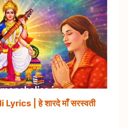
rics | हे शारदे माँ सरस्वती