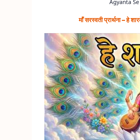
Agyanta Se
माँ सरस्वती प्रार्थना – हे शारदे