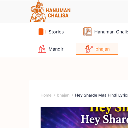
Skip
to
content
Stories
Hanuman Chali
Mandir
bhajan
Home
bhajan
Hey Sharde Maa Hindi Lyrics | 